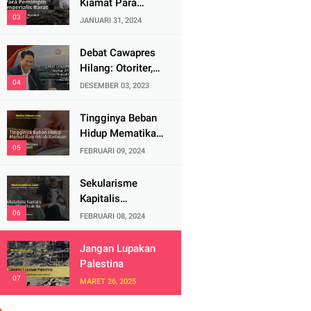
Kiamat Para
Pemimpin
JANUARI 31, 2024
Imperialis Barat
Debat Cawapres
Hilang: Otoriter,
KPU Pengawal
DESEMBER 03, 2023
atau Penjagal
Demokrasi?
Tingginya Beban
Hidup Mematikan
Fitrah Keibuan
FEBRUARI 09, 2024
Sekularisme
Kapitalis
Mematikan Fitrah
FEBRUARI 08, 2024
Ibu
Jangan Lupakan
Palestina
MARET 26, 2025