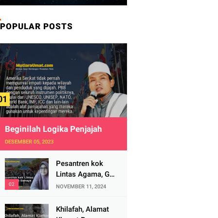
POPULAR POSTS
Beginilah Logika Penjajah
DESEMBER 05, 2023
Pesantren kok
Lintas Agama, Ga
Bahaya Tah?
NOVEMBER 11, 2024
Khilafah, Alamat