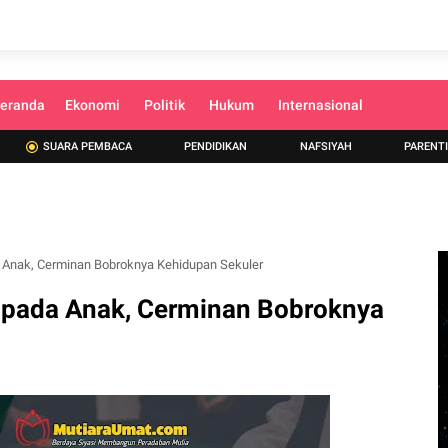
eranda
Ekonomi
Politik
Hukum
Internasional
SUARA PEMBACA
PENDIDIKAN
NAFSIYAH
PARENT
 Anak, Cerminan Bobroknya Kehidupan Sekuler
 pada Anak, Cerminan Bobroknya