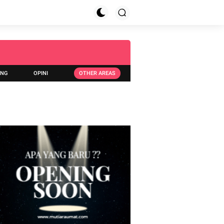
ING
OPINI
OTHER AREAS