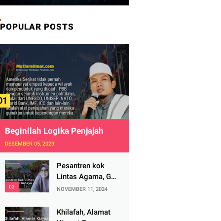
POPULAR POSTS
Beginilah Logika Penjajah
DESEMBER 05, 2023
Pesantren kok
Lintas Agama, Ga
Bahaya Tah?
NOVEMBER 11, 2024
Khilafah, Alamat