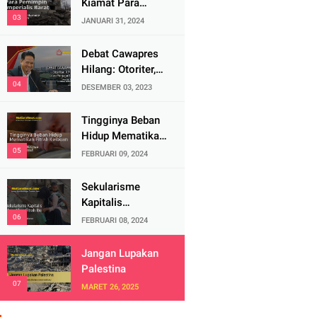
Kiamat Para
Pemimpin
JANUARI 31, 2024
Imperialis Barat
Debat Cawapres
Hilang: Otoriter,
KPU Pengawal
DESEMBER 03, 2023
atau Penjagal
Demokrasi?
Tingginya Beban
Hidup Mematikan
Fitrah Keibuan
FEBRUARI 09, 2024
Sekularisme
Kapitalis
Mematikan Fitrah
FEBRUARI 08, 2024
Ibu
Jangan Lupakan
Palestina
MARET 26, 2025