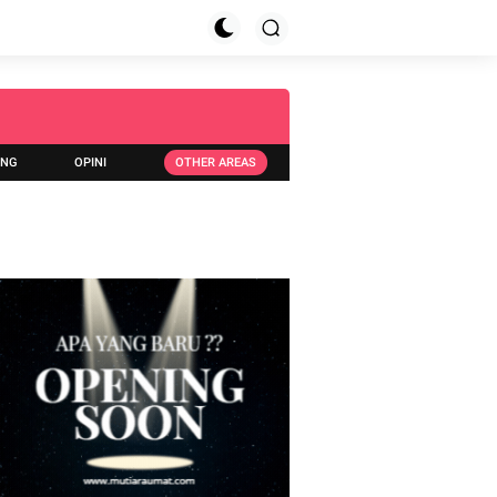
ING
OPINI
OTHER AREAS