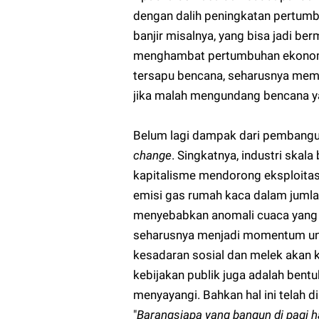
dengan dalih peningkatan pertum
banjir misalnya, yang bisa jadi b
menghambat pertumbuhan ekonomi it
tersapu bencana, seharusnya memb
jika malah mengundang bencana y
Belum lagi dampak dari pembanguna
change
. Singkatnya, industri ska
kapitalisme mendorong eksploitas
emisi gas rumah kaca dalam jumlah
menyebabkan anomali cuaca yang e
seharusnya menjadi momentum unt
kesadaran sosial dan melek akan 
kebijakan publik juga adalah bent
menyayangi. Bahkan hal ini telah d
"
Barangsiapa yang bangun di pagi 