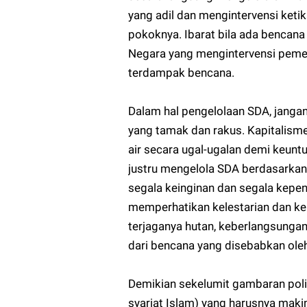
yang adil dan mengintervensi keti
pokoknya. Ibarat bila ada bencan
Negara yang mengintervensi pemen
terdampak bencana.
Dalam hal pengelolaan SDA, janga
yang tamak dan rakus. Kapitalis
air secara ugal-ugalan demi keun
justru mengelola SDA berdasarka
segala keinginan dan segala kepent
memperhatikan kelestarian dan keb
terjaganya hutan, keberlangsungan
dari bencana yang disebabkan ole
Demikian sekelumit gambaran poli
syariat Islam) yang harusnya mak