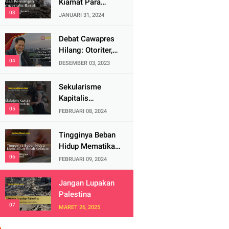
Kiamat Para
Pemimpin
JANUARI 31, 2024
Imperialis Barat
Debat Cawapres
Hilang: Otoriter,
KPU Pengawal
DESEMBER 03, 2023
atau Penjagal
Demokrasi?
Sekularisme
Kapitalis
Mematikan Fitrah
FEBRUARI 08, 2024
Ibu
Tingginya Beban
Hidup Mematikan
Fitrah Keibuan
FEBRUARI 09, 2024
Jangan Lupakan
Palestina
MARET 26, 2025