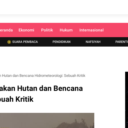
eranda
Ekonomi
Politik
Hukum
Internasional
SUARA PEMBACA
PENDIDIKAN
NAFSIYAH
PARENT
 Hutan dan Bencana Hidrometeorologi: Sebuah Kritik
sakan Hutan dan Bencana
uah Kritik