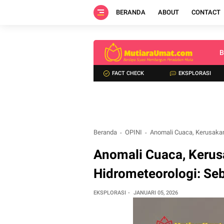
BERANDA
ABOUT
CONTACT
B
FACT CHECK
EKSPLORASI
Beranda
OPINI
Anomali Cuaca, Kerusakan
Anomali Cuaca, Keru
Hidrometeorologi: Seb
EKSPLORASI
JANUARI 05, 2026