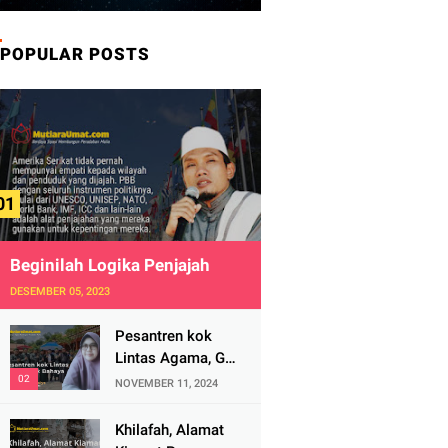
POPULAR POSTS
Beginilah Logika Penjajah
DESEMBER 05, 2023
Pesantren kok
Lintas Agama, Ga
Bahaya Tah?
NOVEMBER 11, 2024
Khilafah, Alamat