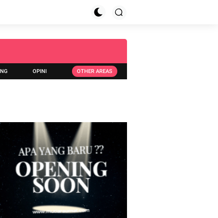
ING
OPINI
OTHER AREAS