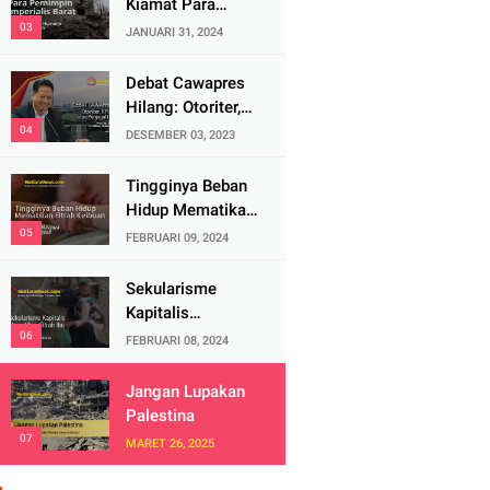
Kiamat Para
Pemimpin
JANUARI 31, 2024
Imperialis Barat
Debat Cawapres
Hilang: Otoriter,
KPU Pengawal
DESEMBER 03, 2023
atau Penjagal
Demokrasi?
Tingginya Beban
Hidup Mematikan
Fitrah Keibuan
FEBRUARI 09, 2024
Sekularisme
Kapitalis
Mematikan Fitrah
FEBRUARI 08, 2024
Ibu
Jangan Lupakan
Palestina
MARET 26, 2025