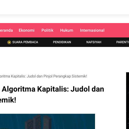
eranda
Ekonomi
Politik
Hukum
Internasional
SUARA PEMBACA
PENDIDIKAN
NAFSIYAH
PARENT
ritma Kapitalis: Judol dan Pinjol Perangkap Sistemik!
Algoritma Kapitalis: Judol dan
emik!