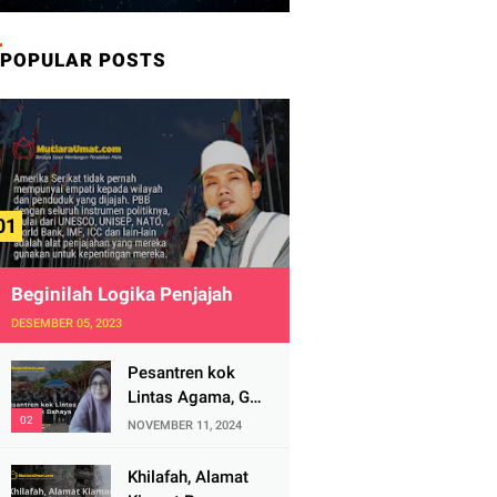
POPULAR POSTS
Beginilah Logika Penjajah
DESEMBER 05, 2023
Pesantren kok
Lintas Agama, Ga
Bahaya Tah?
NOVEMBER 11, 2024
Khilafah, Alamat