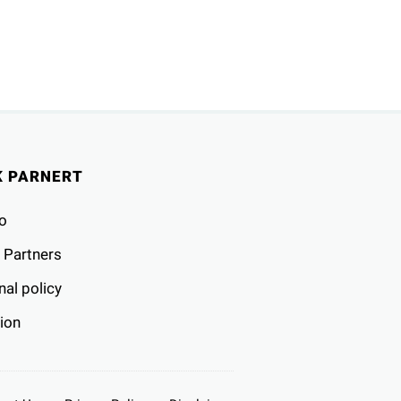
K PARNERT
o
 Partners
al policy
ion