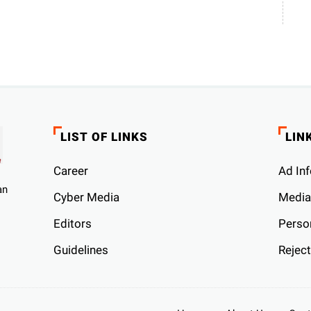
LIST OF LINKS
LIN
Career
Ad Inf
an
Cyber ​​Media
Media
Editors
Person
Guidelines
Reject