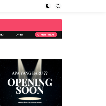
ING
OPINI
OTHER AREAS