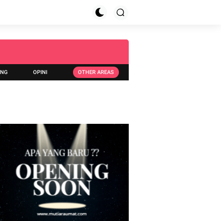
ING
OPINI
OTHER AREAS