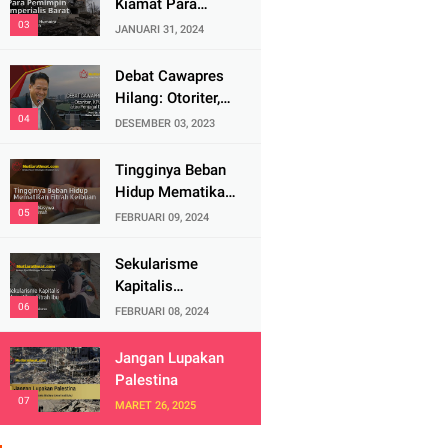
Kiamat Para
Pemimpin
JANUARI 31, 2024
Imperialis Barat
Debat Cawapres
Hilang: Otoriter,
KPU Pengawal
DESEMBER 03, 2023
atau Penjagal
Demokrasi?
Tingginya Beban
Hidup Mematikan
Fitrah Keibuan
FEBRUARI 09, 2024
Sekularisme
Kapitalis
Mematikan Fitrah
FEBRUARI 08, 2024
Ibu
Jangan Lupakan
Palestina
MARET 26, 2025