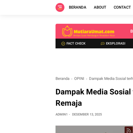
BERANDA
ABOUT
CONTACT
B
FACT CHECK
EKSPLORASI
Beranda
OPINI
Dampak Media Sosial ter
Dampak Media Sosial 
Remaja
ADMIN1
DESEMBER 13, 2025