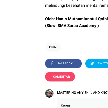
melindungi kesehatan mental remaj
Oleh: Hanin Muthaminnatul Qolb
(Siswi SMA Surau Academy )
OPINI
FACEBOOK
TWITT
1 KOMENTAR
MASTERING ANY SKIIL AND KN
Keren