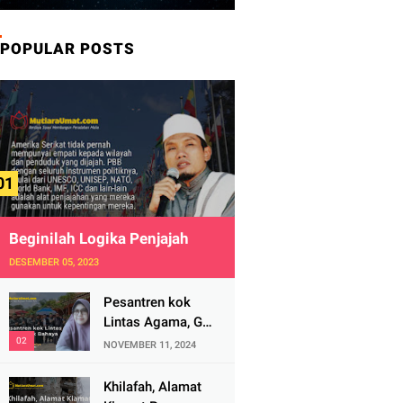
POPULAR POSTS
Beginilah Logika Penjajah
DESEMBER 05, 2023
Pesantren kok
Lintas Agama, Ga
Bahaya Tah?
NOVEMBER 11, 2024
Khilafah, Alamat