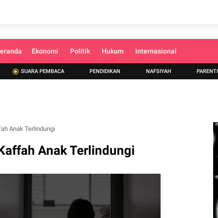
eranda
Ekonomi
Politik
Hukum
Internasional
SUARA PEMBACA
PENDIDIKAN
NAFSIYAH
PARENT
ah Anak Terlindungi
Kaffah Anak Terlindungi