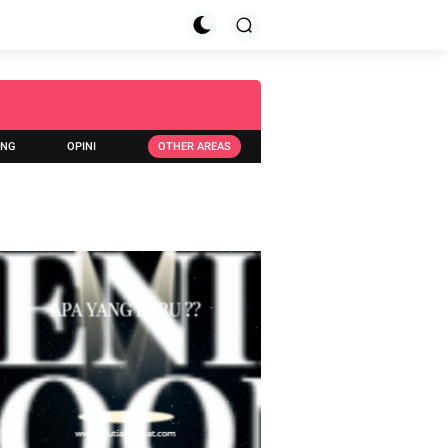
ING
OPINI
OTHER AREAS