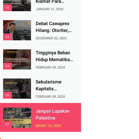
Kiamat Para
Pemimpin
JANUARI 31, 2024
Imperialis Barat
Debat Cawapres
Hilang: Otoriter,
KPU Pengawal
DESEMBER 03, 2023
atau Penjagal
Demokrasi?
Tingginya Beban
Hidup Mematikan
Fitrah Keibuan
FEBRUARI 09, 2024
Sekularisme
Kapitalis
Mematikan Fitrah
FEBRUARI 08, 2024
Ibu
Jangan Lupakan
Palestina
MARET 26, 2025