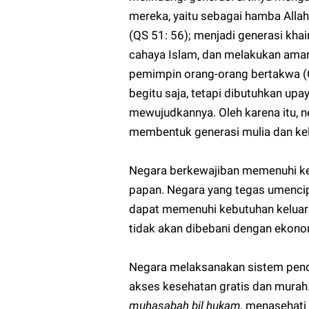
mereka, yaitu sebagai hamba Alla
(QS 51: 56); menjadi generasi kh
cahaya Islam, dan melakukan amar
pemimpin orang-orang bertakwa (QS
begitu saja, tetapi dibutuhkan up
mewujudkannya. Oleh karena itu, 
membentuk generasi mulia dan kelu
Negara berkewajiban memenuhi keb
papan. Negara yang tegas umencip
dapat memenuhi kebutuhan keluarg
tidak akan dibebani dengan ekono
Negara melaksanakan sistem pend
akses kesehatan gratis dan mura
muhasabah bil hukam,
menasehati 