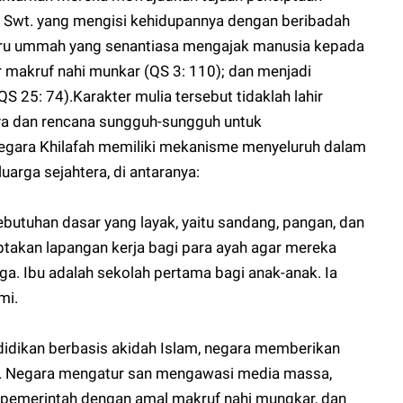
h Swt. yang mengisi kehidupannya dengan beribadah
airu ummah yang senantiasa mengajak manusia kepada
 makruf nahi munkar (QS 3: 110); dan menjadi
 25: 74).Karakter mulia tersebut tidaklah lahir
aya dan rencana sungguh-sungguh untuk
negara Khilafah memiliki mekanisme menyeluruh dalam
arga sejahtera, di antaranya:
utuhan dasar yang layak, yaitu sandang, pangan, dan
takan lapangan kerja bagi para ayah agar mereka
a. Ibu adalah sekolah pertama bagi anak-anak. Ia
mi.
idikan berbasis akidah Islam, negara memberikan
h. Negara mengatur san mengawasi media massa,
pemerintah dengan amal makruf nahi mungkar, dan