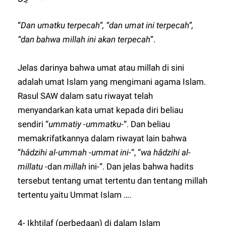
“
Dan umatku terpecah”, “dan umat ini terpecah”,
“dan bahwa millah ini akan terpecah
”.
Jelas darinya bahwa umat atau millah di sini
adalah umat Islam yang mengimani agama Islam.
Rasul SAW dalam satu riwayat telah
menyandarkan kata umat kepada diri beliau
sendiri “
ummatiy -ummatku
-“. Dan beliau
memakrifatkannya dalam riwayat lain bahwa
“
hâdzihi al-ummah -ummat ini
-“, “
wa hâdzihi al-
millatu
-dan
millah
ini-“. Dan jelas bahwa hadits
tersebut tentang umat tertentu dan tentang millah
tertentu yaitu Ummat Islam ….
4- Ikhtilaf (perbedaan) di dalam Islam