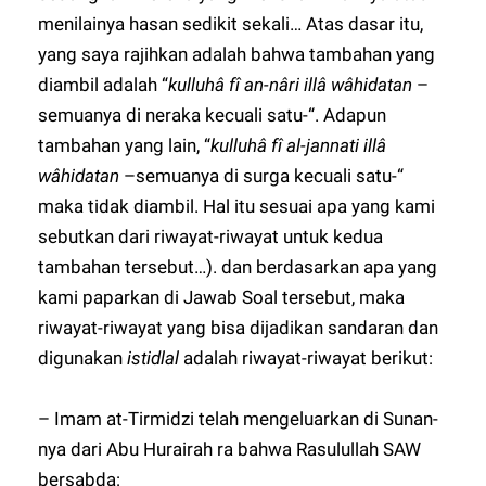
menilainya hasan sedikit sekali… Atas dasar itu,
yang saya rajihkan adalah bahwa tambahan yang
diambil adalah “
kulluhâ fî an-nâri illâ wâhidatan
–
semuanya di neraka kecuali satu-“. Adapun
tambahan yang lain, “
kulluhâ fî al-jannati illâ
wâhidatan
–semuanya di surga kecuali satu-“
maka tidak diambil. Hal itu sesuai apa yang kami
sebutkan dari riwayat-riwayat untuk kedua
tambahan tersebut…). dan berdasarkan apa yang
kami paparkan di Jawab Soal tersebut, maka
riwayat-riwayat yang bisa dijadikan sandaran dan
digunakan
istidlal
adalah riwayat-riwayat berikut:
– Imam at-Tirmidzi telah mengeluarkan di Sunan-
nya dari Abu Hurairah ra bahwa Rasulullah SAW
bersabda: