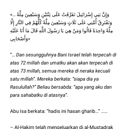
«… وَإِنَّ بَنِي إِسْرَائِيلَ تَفَرَّقَتْ عَلَى ثِنْتَيْنِ وَسَبْعِينَ مِلَّةً
وَتَفْتَرِقُ أُمَّتِي عَلَى ثَلَاثٍ وَسَبْعِينَ مِلَّةً كُلُّهُمْ فِي النَّارِ إِلَّا
مِلَّةً وَاحِدَةً قَالُوا وَمَنْ هِيَ يَا رَسُولَ اللَّهِ قَالَ مَا أَنَا عَلَيْهِ
وَأَصْحَابِي»
“…
Dan sesungguhnya Bani Israel telah terpecah di
atas 72 millah dan umatku akan akan terpecah di
atas 73 millah, semua mereka di neraka kecuali
satu millah”. Mereka berkata: “siapa dia ya
Rasulullah?” Beliau bersabda: “apa yang aku dan
para sahabatku di atasnya”.
Abu Isa berkata: “hadis ini hasan gharib…” ……
– Al-Hakim telah mengeluarkan di al-Mustadrak