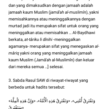
dan yang dimaksudkan dengan jamaah adalah
jamaah kaum Muslim (
jamâ’ah al-muslimîn
), yakni
memisahkannya atau meninggalkannya dengan
murtad jadi itu merupakan sifat untuk orang yang
meninggalkan atau memisahkan … Al-Baydhawi
berkata,
at-târiku li dînihi
-meninggalkan
agamanya- merupakan sifat yang menegaskan
al-
mâriq
yakni orang yang meninggalkan jamaah
kaum Muslim (Jamâ’ah al-Muslimîn) dan keluar
dari mereka semua …] selesai.
3. Sabda Rasul SAW di riwayat-riwayat yang
berbeda untuk hadits tersebut:
«وَتَفْتَرِقُ أُمَّتِي»، «وَتَفْتَرِقُ هَذِهِ الْأُمَّةُ»، «وَإِنَّ هَذِهِ الْمِلَّةَ
سَتَفْتَرِقُ»