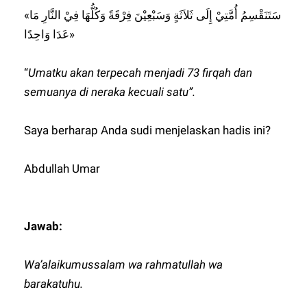
«سَتَنَقْسِمُ أُمَّتِيْ إِلَى ثَلاَثَةٍ وَسَبْعِيْنَ فِرْقَةً وَكُلُّهَا فِيْ النَّارِ مَا
عَدَا وَاحِدًا»
“
Umatku akan terpecah menjadi 73 firqah dan
semuanya di neraka kecuali satu”.
Saya berharap Anda sudi menjelaskan hadis ini?
Abdullah Umar
Jawab:
Wa’alaikumussalam wa rahmatullah wa
barakatuhu.