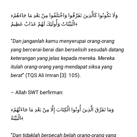
﴿وَلَا تَكُونُوا كَالَّذِينَ تَفَرَّقُوا وَاخْتَلَفُوا مِنْ بَعْدِ مَا جَاءَهُمُ
الْبَيِّنَاتُ وَأُولَئِكَ لَهُمْ عَذَابٌ عَظِيمٌ﴾
“
Dan janganlah kamu menyerupai orang-orang
yang bercerai-berai dan berselisih sesudah datang
keterangan yang jelas kepada mereka. Mereka
itulah orang-orang yang mendapat siksa yang
berat
” (TQS Ali Imran [3]: 105).
– Allah SWT berfirman:
﴿وَمَا تَفَرَّقَ الَّذِينَ أُوتُوا الْكِتَابَ إِلَّا مِنْ بَعْدِ مَا جَاءَتْهُمُ
الْبَيِّنَةُ﴾
“
Dan tidaklah berpecah belah orang-orang yang