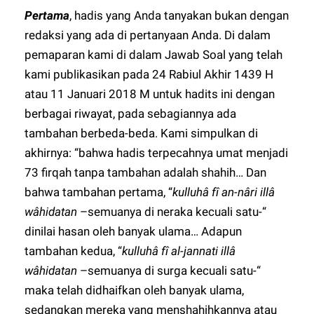
Pertama
, hadis yang Anda tanyakan bukan dengan
redaksi yang ada di pertanyaan Anda. Di dalam
pemaparan kami di dalam Jawab Soal yang telah
kami publikasikan pada 24 Rabiul Akhir 1439 H
atau 11 Januari 2018 M untuk hadits ini dengan
berbagai riwayat, pada sebagiannya ada
tambahan berbeda-beda. Kami simpulkan di
akhirnya: “bahwa hadis terpecahnya umat menjadi
73 firqah tanpa tambahan adalah shahih… Dan
bahwa tambahan pertama, “
kulluhâ fî an-nâri illâ
wâhidatan
–semuanya di neraka kecuali satu-“
dinilai hasan oleh banyak ulama… Adapun
tambahan kedua, “
kulluhâ fî al-jannati illâ
wâhidatan
–semuanya di surga kecuali satu-“
maka telah didhaifkan oleh banyak ulama,
sedangkan mereka yang menshahihkannya atau