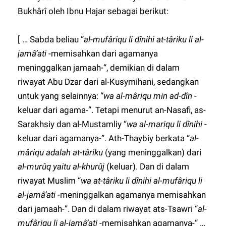
Bukhârî oleh Ibnu Hajar sebagai berikut:
[ … Sabda beliau “
al-mufâriqu li dînihi at-târiku li al-
jamâ’ati
-memisahkan dari agamanya
meninggalkan jamaah-“, demikian di dalam
riwayat Abu Dzar dari al-Kusymihani, sedangkan
untuk yang selainnya: “
wa al-mâriqu min ad-dîn
-
keluar dari agama-”. Tetapi menurut an-Nasafi, as-
Sarakhsiy dan al-Mustamliy “
wa al-mariqu li dînihi
-
keluar dari agamanya-”. Ath-Thaybiy berkata “
al-
mâriqu adalah at-târiku
(yang meninggalkan) dari
al-murûq yaitu al-khurûj
(keluar). Dan di dalam
riwayat Muslim “
wa at-târiku li dînihi al-mufâriqu li
al-jamâ’ati
-meninggalkan agamanya memisahkan
dari jamaah-”. Dan di dalam riwayat ats-Tsawri “
al-
mufâriqu li al-jamâ’ati
-memisahkan agamanya-“ …