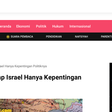
eranda
Ekonomi
Politik
Hukum
Internasional
SUARA PEMBACA
PENDIDIKAN
NAFSIYAH
PARENT
ael Hanya Kepentingan Politiknya
ap Israel Hanya Kepentingan