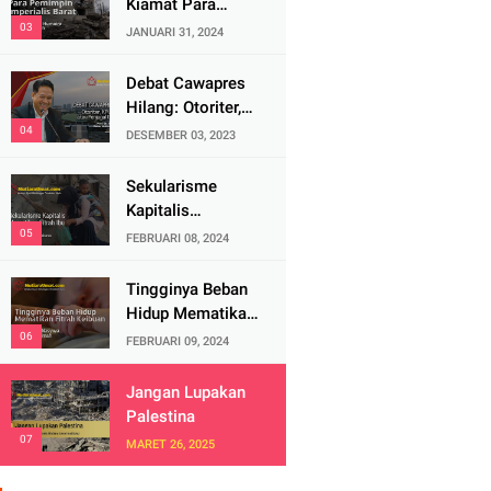
Kiamat Para
Pemimpin
JANUARI 31, 2024
Imperialis Barat
Debat Cawapres
Hilang: Otoriter,
KPU Pengawal
DESEMBER 03, 2023
atau Penjagal
Demokrasi?
Sekularisme
Kapitalis
Mematikan Fitrah
FEBRUARI 08, 2024
Ibu
Tingginya Beban
Hidup Mematikan
Fitrah Keibuan
FEBRUARI 09, 2024
Jangan Lupakan
Palestina
MARET 26, 2025