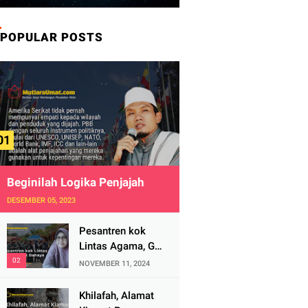
POPULAR POSTS
Beginilah Logika Penjajah
DESEMBER 05, 2023
Pesantren kok
Lintas Agama, Ga
Bahaya Tah?
NOVEMBER 11, 2024
Khilafah, Alamat