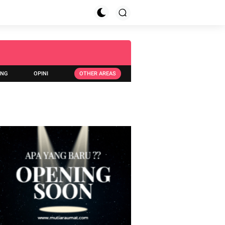
ING
OPINI
OTHER AREAS