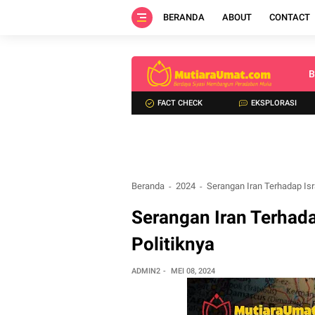
BERANDA
ABOUT
CONTACT
B
FACT CHECK
EKSPLORASI
Beranda
2024
Serangan Iran Terhadap Isr
Serangan Iran Terhad
Politiknya
ADMIN2
MEI 08, 2024