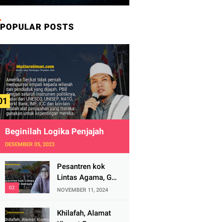
POPULAR POSTS
Beginilah Logika Penjajah
DESEMBER 05, 2023
Pesantren kok
Lintas Agama, Ga
Bahaya Tah?
NOVEMBER 11, 2024
Khilafah, Alamat