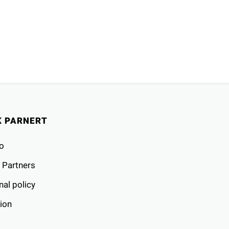
K PARNERT
o
 Partners
al policy
ion