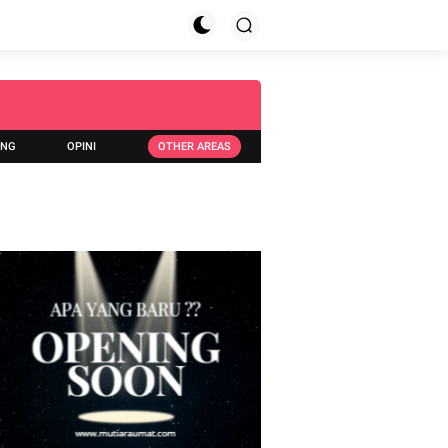
ING
OPINI
OTHER AREAS