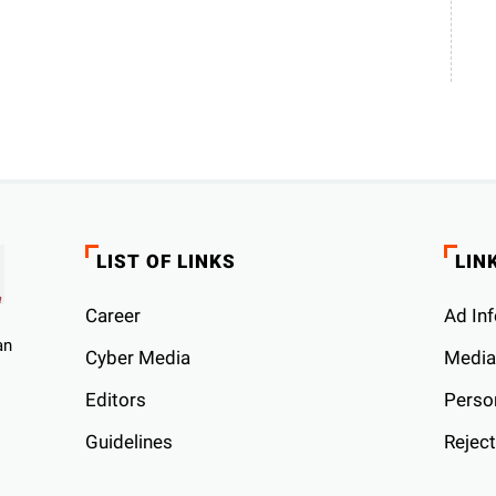
LIST OF LINKS
LIN
Career
Ad Inf
an
Cyber ​​Media
Media
Editors
Person
Guidelines
Reject