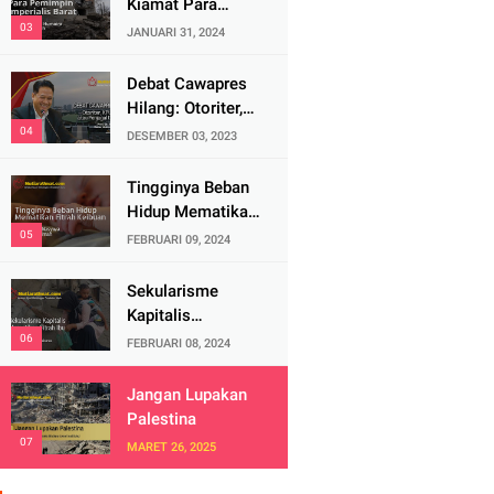
Kiamat Para
Pemimpin
JANUARI 31, 2024
Imperialis Barat
Debat Cawapres
Hilang: Otoriter,
KPU Pengawal
DESEMBER 03, 2023
atau Penjagal
Demokrasi?
Tingginya Beban
Hidup Mematikan
Fitrah Keibuan
FEBRUARI 09, 2024
Sekularisme
Kapitalis
Mematikan Fitrah
FEBRUARI 08, 2024
Ibu
Jangan Lupakan
Palestina
MARET 26, 2025