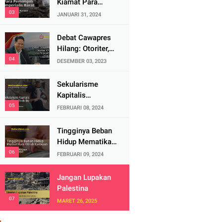
Kiamat Para
Pemimpin
JANUARI 31, 2024
Imperialis Barat
Debat Cawapres
Hilang: Otoriter,
KPU Pengawal
DESEMBER 03, 2023
atau Penjagal
Demokrasi?
Sekularisme
Kapitalis
Mematikan Fitrah
FEBRUARI 08, 2024
Ibu
Tingginya Beban
Hidup Mematikan
Fitrah Keibuan
FEBRUARI 09, 2024
Jangan Lupakan
Palestina
MARET 26, 2025