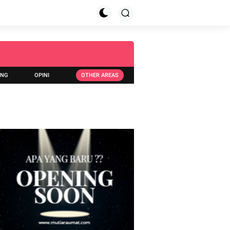
ING
OPINI
OTHER AREAS