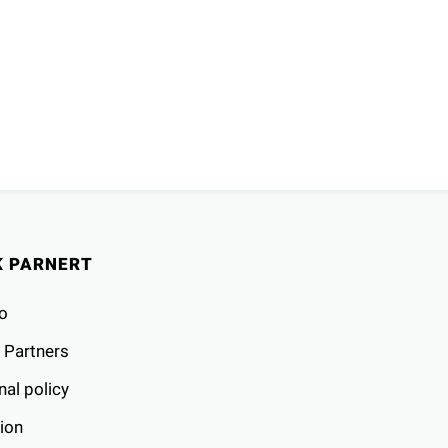
K PARNERT
o
 Partners
al policy
ion