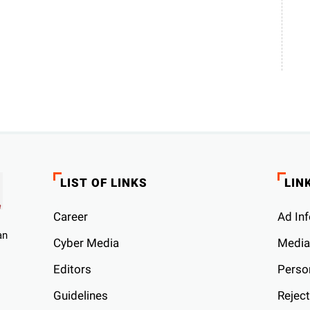
LIST OF LINKS
LIN
Career
Ad Inf
an
Cyber ​​Media
Media
Editors
Person
Guidelines
Reject