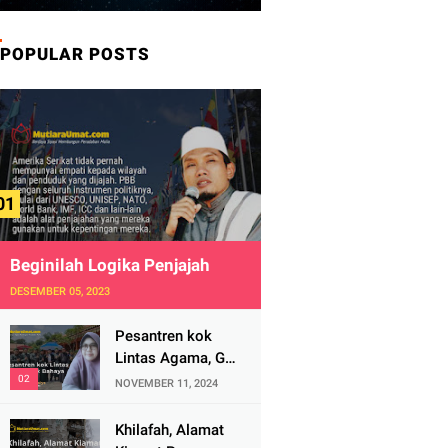
POPULAR POSTS
Beginilah Logika Penjajah
DESEMBER 05, 2023
Pesantren kok
Lintas Agama, Ga
Bahaya Tah?
NOVEMBER 11, 2024
Khilafah, Alamat