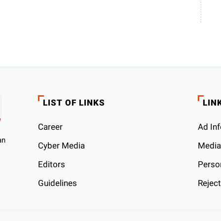
LIST OF LINKS
LIN
Career
Ad Inf
an
Cyber ​​Media
Media
Editors
Person
Guidelines
Reject