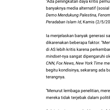
"Ada peningkatan daya kritis pemu
banyaknya media alternatif (sosial
Demo
Mendukung Palestina, Fenom
Peradaban Islam Id
, Kamis (2/5/20
Ia menjelaskan banyak generasi saa
dikarenakan beberapa faktor. "Me
di AS lebih kritis karena perkemba
mindset-
nya sangat dipengaruhi 
CNN, Fox
News, New York Time
med
begitu kondisinya, sekarang ada ba
terangnya.
"Menurut lembaga penelitian, mereka
mereka tidak terjebak dalam politi