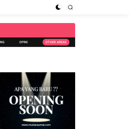
ING
OPINI
OTHER AREAS