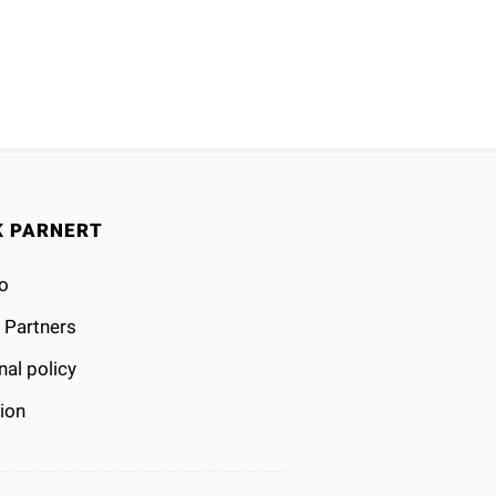
K PARNERT
o
 Partners
al policy
ion