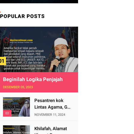
POPULAR POSTS
Beginilah Logika Penjajah
DESEMBER 05, 2023
Pesantren kok
Lintas Agama, Ga
Bahaya Tah?
NOVEMBER 11, 2024
Khilafah, Alamat