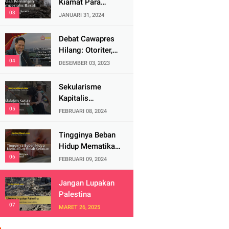
Kiamat Para
Pemimpin
JANUARI 31, 2024
Imperialis Barat
Debat Cawapres
Hilang: Otoriter,
KPU Pengawal
DESEMBER 03, 2023
atau Penjagal
Demokrasi?
Sekularisme
Kapitalis
Mematikan Fitrah
FEBRUARI 08, 2024
Ibu
Tingginya Beban
Hidup Mematikan
Fitrah Keibuan
FEBRUARI 09, 2024
Jangan Lupakan
Palestina
MARET 26, 2025