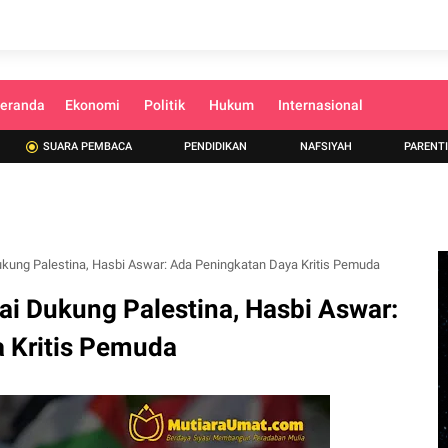
eranda
Ekonomi
Politik
Hukum
Internasional
SUARA PEMBACA
PENDIDIKAN
NAFSIYAH
PARENT
ung Palestina, Hasbi Aswar: Ada Peningkatan Daya Kritis Pemuda
i Dukung Palestina, Hasbi Aswar:
 Kritis Pemuda