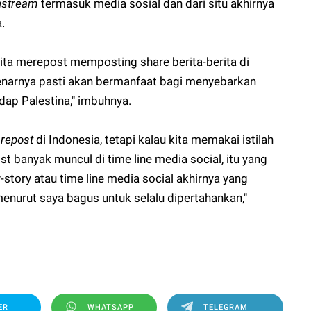
nstream
termasuk media sosial dan dari situ akhirnya
.
kita merepost memposting share berita-berita di
ebenarnya pasti akan bermanfaat bagi menyebarkan
dap Palestina," imbuhnya.
 repost
di Indonesia, tetapi kalau kita memakai istilah
st banyak muncul di time line media social, itu yang
story atau time line media social akhirnya yang
menurut saya bagus untuk selalu dipertahankan,"
ER
WHATSAPP
TELEGRAM