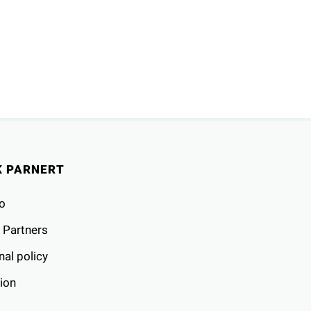
K PARNERT
o
 Partners
al policy
ion