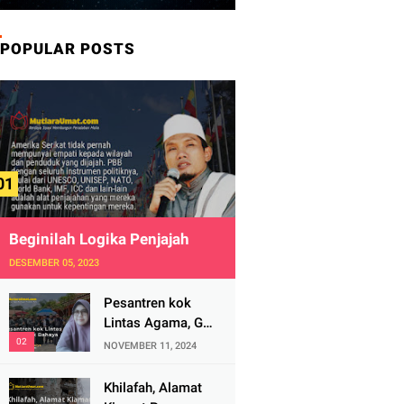
POPULAR POSTS
Beginilah Logika Penjajah
DESEMBER 05, 2023
Pesantren kok
Lintas Agama, Ga
Bahaya Tah?
NOVEMBER 11, 2024
Khilafah, Alamat