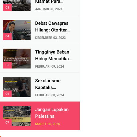
Kiamat Para
Pemimpin
JANUARI 31, 2024
Imperialis Barat
Debat Cawapres
Hilang: Otoriter,
KPU Pengawal
DESEMBER 03, 2023
atau Penjagal
Demokrasi?
Tingginya Beban
Hidup Mematikan
Fitrah Keibuan
FEBRUARI 09, 2024
Sekularisme
Kapitalis
Mematikan Fitrah
FEBRUARI 08, 2024
Ibu
Jangan Lupakan
Palestina
MARET 26, 2025