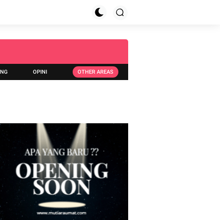
ING
OPINI
OTHER AREAS