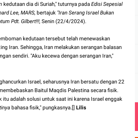
m
kedutaan dia di Suriah," tuturnya pada
Edisi Sepesial
hard
Lee,
MARS,
bertajuk
"Iran Serang Israel Bukan
atum Pdt.
Gilbert!!!,
Senin (22/4/2024).
pemboman kedutaan tersebut telah menewaskan
ting Iran. Sehingga, Iran melakukan serangan balasan
ingan sendiri. "Aku kecewa dengan serangan Iran,"
nghancurkan Israel, seharusnya Iran bersatu dengan 22
membebaskan Baitul Maqdis Palestina secara fisik.
 itu adalah solusi untuk saat ini karena Israel enggak
tinya
bahasa fisik," pungkasnya.[]
Lilis