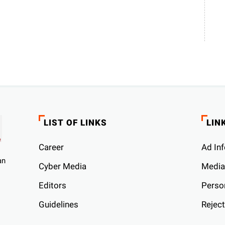
LIST OF LINKS
LIN
Career
Ad Inf
an
Cyber ​​Media
Media
Editors
Person
Guidelines
Reject