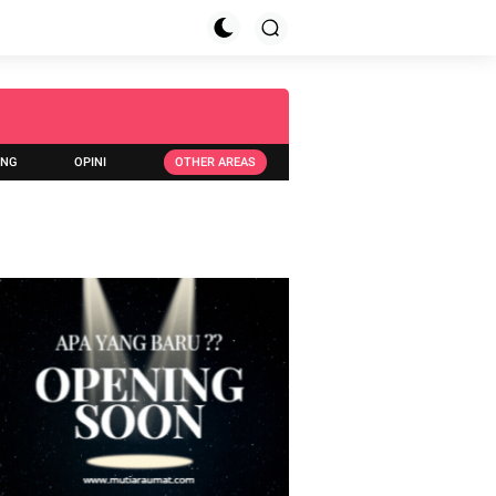
ING
OPINI
OTHER AREAS