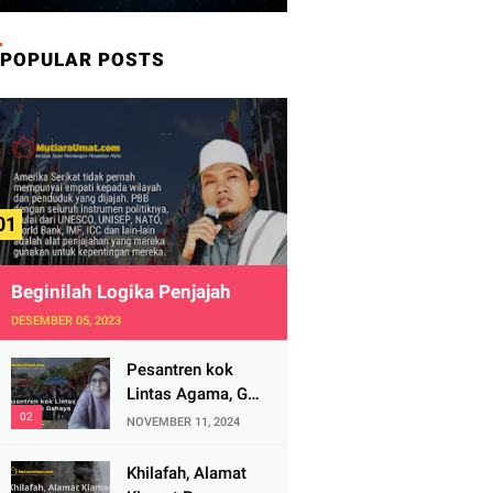
POPULAR POSTS
Beginilah Logika Penjajah
DESEMBER 05, 2023
Pesantren kok
Lintas Agama, Ga
Bahaya Tah?
NOVEMBER 11, 2024
Khilafah, Alamat