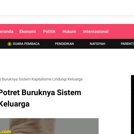
eranda
Ekonomi
Politik
Hukum
Internasional
SUARA PEMBACA
PENDIDIKAN
NAFSIYAH
PARENT
t Buruknya Sistem Kapitalisme Lindungi Keluarga
Potret Buruknya Sistem
Keluarga