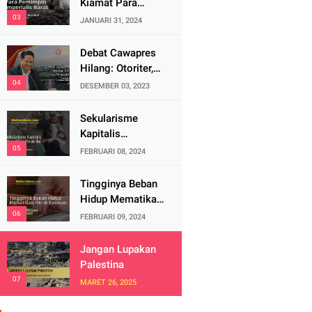
Kiamat Para
Pemimpin
JANUARI 31, 2024
Imperialis Barat
Debat Cawapres
Hilang: Otoriter,
KPU Pengawal
DESEMBER 03, 2023
atau Penjagal
Demokrasi?
Sekularisme
Kapitalis
Mematikan Fitrah
FEBRUARI 08, 2024
Ibu
Tingginya Beban
Hidup Mematikan
Fitrah Keibuan
FEBRUARI 09, 2024
Jangan Lupakan
Palestina
MARET 26, 2025