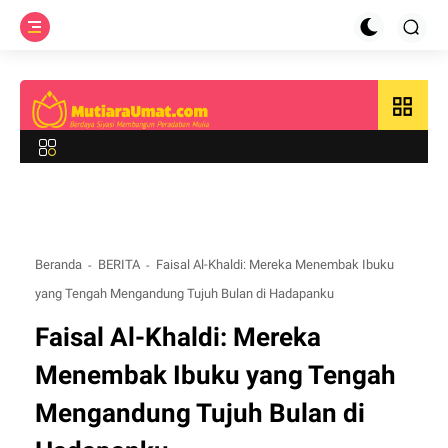
grid_view
Beranda
BERITA
Faisal Al-Khaldi: Mereka Menembak Ibuku
yang Tengah Mengandung Tujuh Bulan di Hadapanku
Faisal Al-Khaldi: Mereka
Menembak Ibuku yang Tengah
Mengandung Tujuh Bulan di