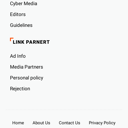
Cyber ​​Media
Editors
Guidelines
LINK PARNERT
Ad Info
Media Partners
Personal policy
Rejection
Home
About Us
Contact Us
Privacy Policy