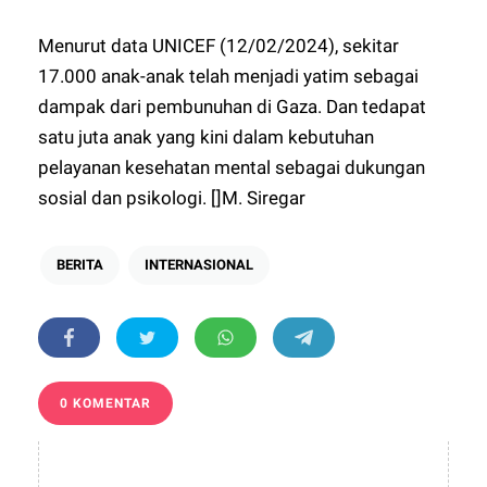
Menurut data UNICEF (12/02/2024), sekitar
17.000 anak-anak telah menjadi yatim sebagai
dampak dari pembunuhan di Gaza. Dan tedapat
satu juta anak yang kini dalam kebutuhan
pelayanan kesehatan mental sebagai dukungan
sosial dan psikologi. []M. Siregar
BERITA
INTERNASIONAL
0 KOMENTAR