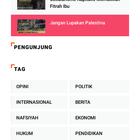
Fitrah Ibu
Jangan Lupakan Palestina
PENGUNJUNG
TAG
OPINI
POLITIK
INTERNASIONAL
BERITA
NAFSIYAH
EKONOMI
HUKUM
PENDIDIKAN