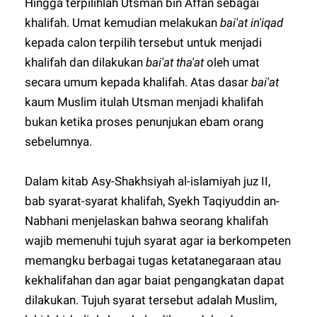
Hingga terpilihlah Utsman bin Affan sebagai
khalifah. Umat kemudian melakukan
bai'at in'iqad
kepada calon terpilih tersebut untuk menjadi
khalifah dan dilakukan
bai'at tha'at
oleh umat
secara umum kepada khalifah. Atas dasar
bai'at
kaum Muslim itulah Utsman menjadi khalifah
bukan ketika proses penunjukan ebam orang
sebelumnya.
Dalam kitab Asy-Shakhsiyah al-islamiyah juz II,
bab syarat-syarat khalifah, Syekh Taqiyuddin an-
Nabhani menjelaskan bahwa seorang khalifah
wajib memenuhi tujuh syarat agar ia berkompeten
memangku berbagai tugas ketatanegaraan atau
kekhalifahan dan agar baiat pengangkatan dapat
dilakukan. Tujuh syarat tersebut adalah Muslim,