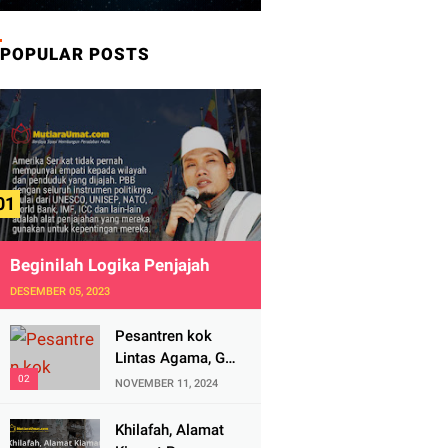
POPULAR POSTS
Beginilah Logika Penjajah
DESEMBER 05, 2023
Pesantren kok
Lintas Agama, Ga
Bahaya Tah?
NOVEMBER 11, 2024
Khilafah, Alamat