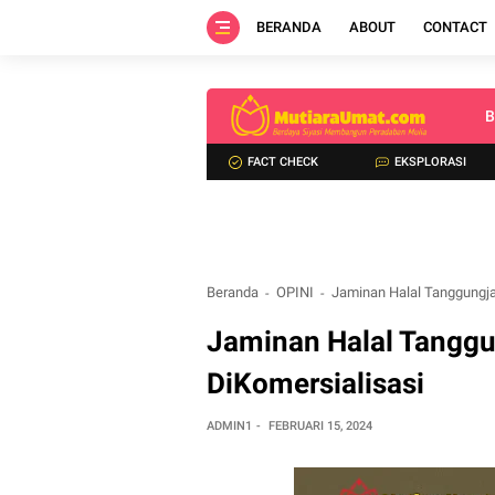
BERANDA
ABOUT
CONTACT
B
FACT CHECK
EKSPLORASI
Beranda
OPINI
Jaminan Halal Tanggungj
Jaminan Halal Tangg
DiKomersialisasi
ADMIN1
FEBRUARI 15, 2024