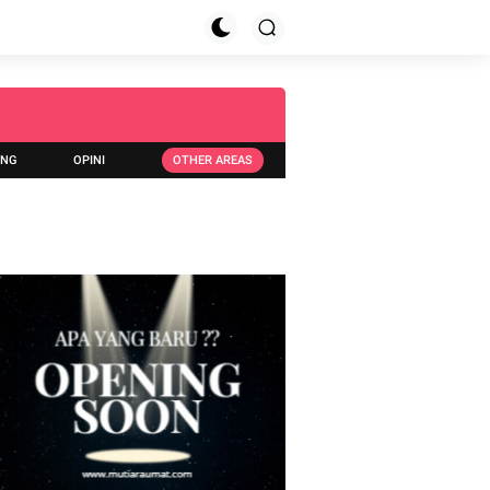
ING
OPINI
OTHER AREAS