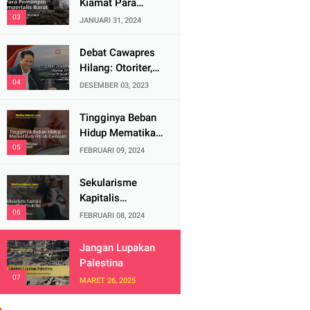
Kiamat Para
Pemimpin
JANUARI 31, 2024
Imperialis Barat
Debat Cawapres
Hilang: Otoriter,
KPU Pengawal
DESEMBER 03, 2023
atau Penjagal
Demokrasi?
Tingginya Beban
Hidup Mematikan
Fitrah Keibuan
FEBRUARI 09, 2024
Sekularisme
Kapitalis
Mematikan Fitrah
FEBRUARI 08, 2024
Ibu
Jangan Lupakan
Palestina
MARET 26, 2025