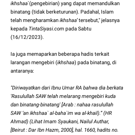
ikhshaa
`(pengebirian) yang dapat memandulkan
binatang (tidak berketurunan). Padahal, Islam
telah mengharamkan
ikhshaa’
tersebut," jelasnya
kepada
TintaSiyasi.com
pada Sabtu
(16/12/2023).
Ia juga memaparkan beberapa hadis terkait
larangan mengebiri (
ikhshaa
) pada binatang, di
antaranya:
"Diriwayatkan dari Ibnu Umar RA bahwa dia berkata
'Rasulullah SAW telah melarang mengebiri kuda
dan binatang-binatang' [Arab : nahaa rasulullah
SAW ‘an ikhshaa` al-baha`im wa al-khail).” (HR
Ahmad) (Lihat Imam Syaukani, Nailul Authar,
[Beirut : Dar Ibn Hazm, 2000], hal. 1660, hadits no.