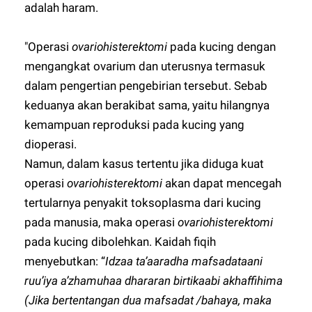
adalah haram.
"Operasi
ovariohisterektomi
pada kucing dengan
mengangkat ovarium dan uterusnya termasuk
dalam pengertian pengebirian tersebut. Sebab
keduanya akan berakibat sama, yaitu hilangnya
kemampuan reproduksi pada kucing yang
dioperasi.
Namun, dalam kasus tertentu jika diduga kuat
operasi
ovariohisterektomi
akan dapat mencegah
tertularnya penyakit toksoplasma dari kucing
pada manusia, maka operasi
ovariohisterektomi
pada kucing dibolehkan. Kaidah fiqih
menyebutkan: “
Idzaa ta’aaradha mafsadataani
ruu’iya a’zhamuhaa dhararan birtikaabi akhaffihima
(Jika bertentangan dua mafsadat /bahaya, maka