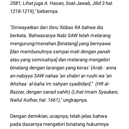
3581; Lihat juga A. Hasan, Soal-Jawab, Jilid 3 hal.
1218-1219),"
bebernya.
"
Diriwayatkan dari Ibnu ‘Abbas RA bahwa dia
berkata, 'Bahwasanya Nabi SAW telah melarang
mengurung/menahan [binatang] yang bernyawa
[dan membunuhnya sampai mati dengan panah
atau yang semisalnya] dan melarang mengebiri
binatang dengan larangan yang keras' {Arab : anna
an-nabiyya SAW nahaa ‘an shabri ar-ruuhi wa ‘an
ikhshaa` al-baha`im nahyan syadiidan].” (HR al-
Bazzar, dengan sanad sahih) (Lihat Imam Syaukani,
Nailul Authar, hal. 1661),"
ungkapnya.
Dengan demikian, ucapnya, telah jelas bahwa
pada dasarnya mengebiri binatang hukumnya