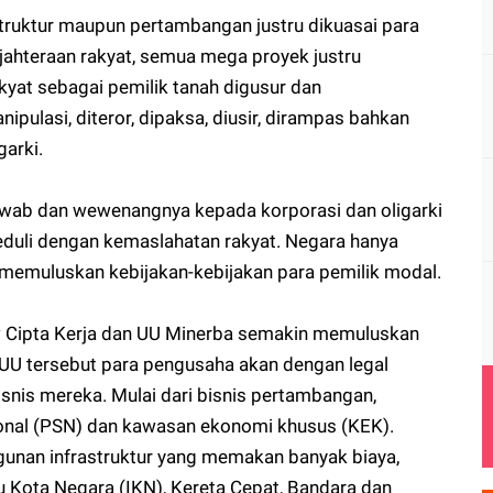
struktur maupun pertambangan justru dikuasai para
ejahteraan rakyat, semua mega proyek justru
akyat sebagai pemilik tanah digusur dan
ipulasi, diteror, dipaksa, diusir, dirampas bahkan
garki.
ab dan wewenangnya kepada korporasi dan oligarki
duli dengan kemaslahatan rakyat. Negara hanya
k memuluskan kebijakan-kebijakan para pemilik modal.
 Cipta Kerja dan UU Minerba semakin memuluskan
i UU tersebut para pengusaha akan dengan legal
nis mereka. Mulai dari bisnis pertambangan,
ional (PSN) dan kawasan ekonomi khusus (KEK).
unan infrastruktur yang memakan banyak biaya,
bu Kota Negara (IKN), Kereta Cepat, Bandara dan