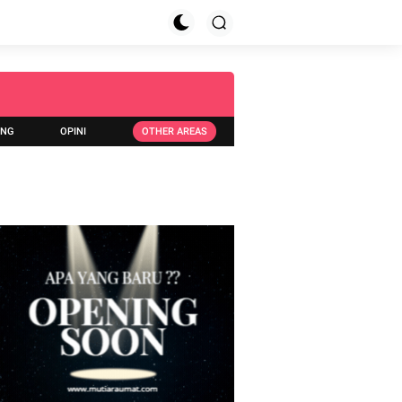
ING
OPINI
OTHER AREAS