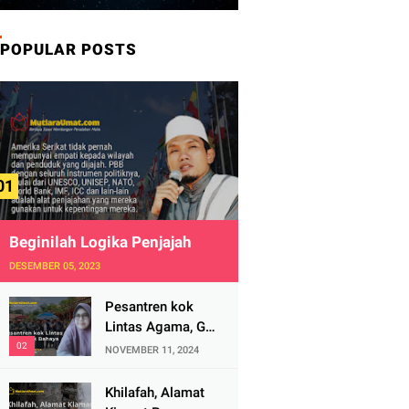
POPULAR POSTS
Beginilah Logika Penjajah
DESEMBER 05, 2023
Pesantren kok
Lintas Agama, Ga
Bahaya Tah?
NOVEMBER 11, 2024
Khilafah, Alamat