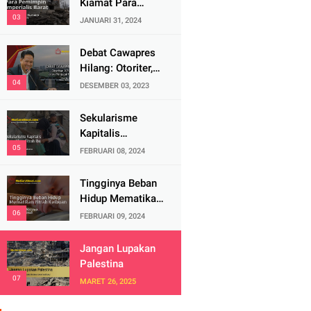
Kiamat Para
Pemimpin
JANUARI 31, 2024
Imperialis Barat
Debat Cawapres
Hilang: Otoriter,
KPU Pengawal
DESEMBER 03, 2023
atau Penjagal
Demokrasi?
Sekularisme
Kapitalis
Mematikan Fitrah
FEBRUARI 08, 2024
Ibu
Tingginya Beban
Hidup Mematikan
Fitrah Keibuan
FEBRUARI 09, 2024
Jangan Lupakan
Palestina
MARET 26, 2025