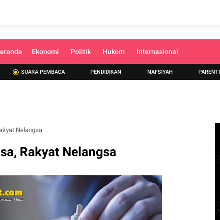
eranda
Ekonomi
Politik
Hukum
Internasional
SUARA PEMBACA
PENDIDIKAN
NAFSIYAH
PARENT
 Rakyat Nelangsa
asa, Rakyat Nelangsa