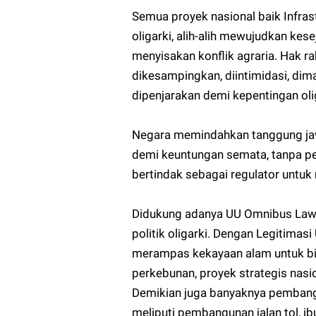
Semua proyek nasional baik Infra
oligarki, alih-alih mewujudkan kes
menyisakan konflik agraria. Hak r
dikesampingkan, diintimidasi, diman
dipenjarakan demi kepentingan oli
Negara memindahkan tanggung jaw
demi keuntungan semata, tanpa pe
bertindak sebagai regulator untu
Didukung adanya UU Omnibus Law
politik oligarki. Dengan Legitimas
merampas kekayaan alam untuk bis
perkebunan, proyek strategis nas
Demikian juga banyaknya pembang
meliputi pembangunan jalan tol, i