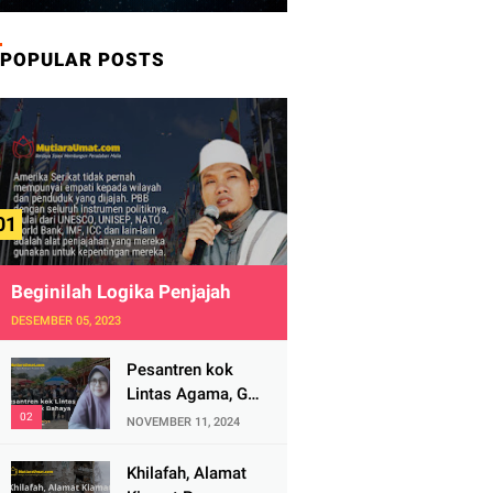
POPULAR POSTS
Beginilah Logika Penjajah
DESEMBER 05, 2023
Pesantren kok
Lintas Agama, Ga
Bahaya Tah?
NOVEMBER 11, 2024
Khilafah, Alamat