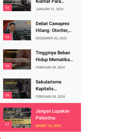
Kiamat Para
Pemimpin
JANUARI 31, 2024
Imperialis Barat
Debat Cawapres
Hilang: Otoriter,
KPU Pengawal
DESEMBER 03, 2023
atau Penjagal
Demokrasi?
Tingginya Beban
Hidup Mematikan
Fitrah Keibuan
FEBRUARI 09, 2024
Sekularisme
Kapitalis
Mematikan Fitrah
FEBRUARI 08, 2024
Ibu
Jangan Lupakan
Palestina
MARET 26, 2025