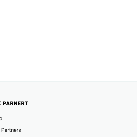
K PARNERT
o
 Partners