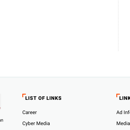
LIST OF LINKS
LIN
Career
Ad Inf
an
Cyber ​​Media
Media