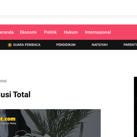
eranda
Ekonomi
Politik
Hukum
Internasional
SUARA PEMBACA
PENDIDIKAN
NAFSIYAH
PARENT
otal
usi Total